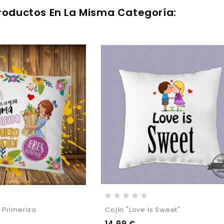
Productos En La Misma Categoría:
Primeriza
Cojín "Love Is Sweet"
14,99 €