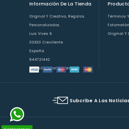
Información De La Tienda
Product
Original Y Creativo, Regalos
Términos 
Personalizados.
Fotomatón 
Luis Vives 6
Original Y
03330 Crevillente
España
644721442
Info@originalycreativo.es
Subcribe A Las Noticia