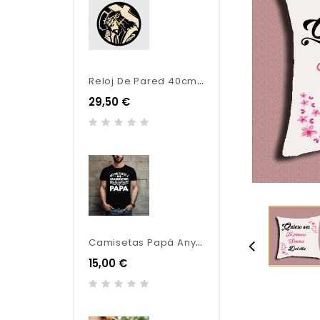
R
Eloj De Pared 40cm Combinación De Madera
29,50 €
C
Amisetas Papá Any One Can Be - Original
15,00 €