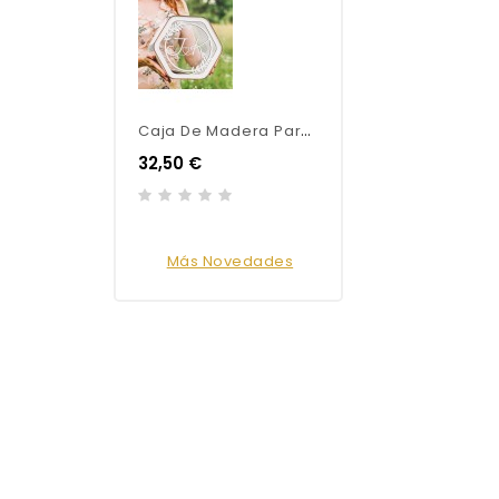
C
Aja De Madera Para Tarjetas De Boda Personalizada
32,50 €
Más Novedades