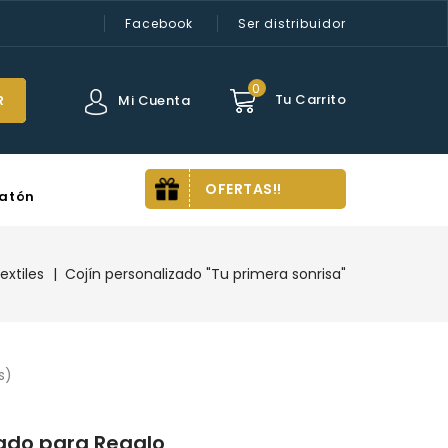
Facebook
Ser distribuidor
0
Tu Carrito
Mi Cuenta
R
OFERTAS!!
atón
extiles
Cojín personalizado "Tu primera sonrisa"
(s)
zado para Regalo