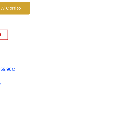
 Al Carrito
e 59,90€
o