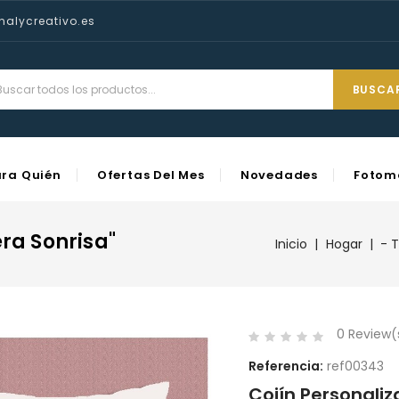
nalycreativo.es
BUSCA
ara Quién
Ofertas Del Mes
Novedades
Fotom
ra Sonrisa"
Inicio
Hogar
- T
0 Review
Referencia:
ref00343
Cojín Personali