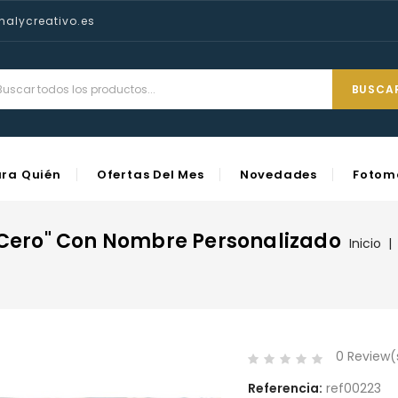
nalycreativo.es
BUSCA
ara Quién
Ofertas Del Mes
Novedades
Fotom
a Cero" Con Nombre Personalizado
Inicio
0 Review
Referencia:
ref00223