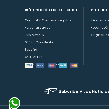
Información De La Tienda
Product
Original Y Creativo, Regalos
Términos 
Personalizados.
Fotomatón 
Luis Vives 6
Original Y
03330 Crevillente
España
644721442
Info@originalycreativo.es
Subcribe A Las Noticia