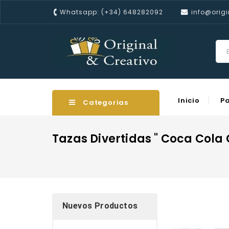
Whatsapp: (+34) 648282092
info@origi
Inicio
P
Categorias
Tazas Divertidas " Coca Col
Nuevos Productos