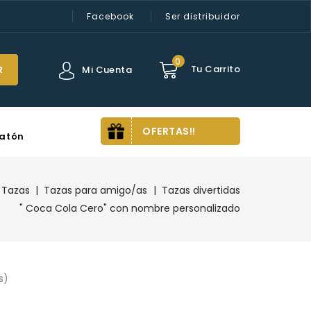
Facebook
Ser distribuidor
0
Tu Carrito
Mi Cuenta
R
OFERTAS!!
atón
Tazas
Tazas para amigo/as
Tazas divertidas
" Coca Cola Cero" con nombre personalizado
(s)