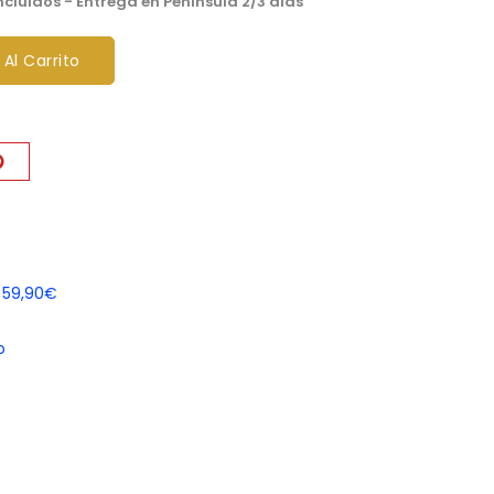
ncluidos
- Entrega en Peninsula 2/3 días
 Al Carrito
e 59,90€
o