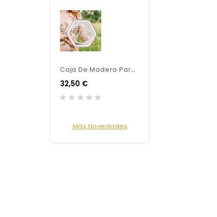
C
Aja De Madera Para Tarjetas De Boda Personalizada
32,50 €
Más Novedades