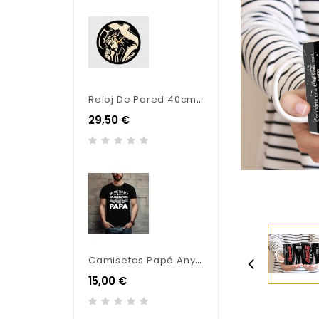
R
Eloj De Pared 40cm Combinación De Madera
29,50 €
C
Amisetas Papá Any One Can Be - Original
15,00 €