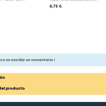
6,75 €
mero en escribir un comentario !
ión
del producto