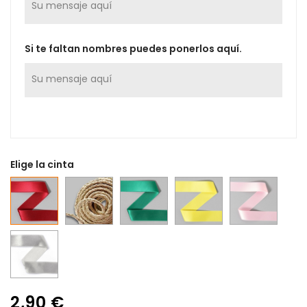
Si te faltan nombres puedes ponerlos aquí.
Elige la cinta
roja
Cuerda
Verde
Amarillo
Rosa
0,5mm
0,5mm
0,5mm
0,5mm
Gris
0,5mm
2,90 €